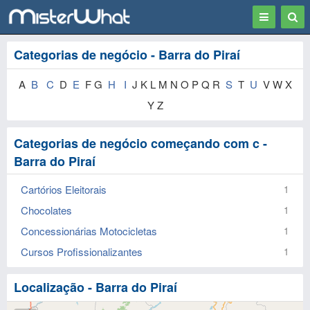
Toggle
Togg
navigation
Sear
Categorias de negócio - Barra do Piraí
A
B
C
D
E
F G
H
I
J K L M N O P Q R
S
T
U
V W X
Y Z
Categorias de negócio começando com c -
Barra do Piraí
Cartórios Eleitorais
1
Chocolates
1
Concessionárias Motocicletas
1
Cursos Profissionalizantes
1
Localização - Barra do Piraí