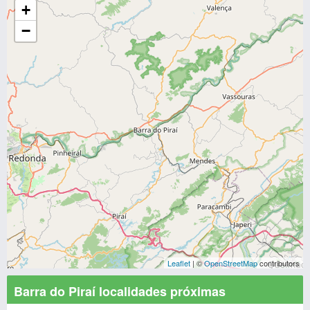
+
−
Leaflet
| ©
OpenStreetMap
contributors
Barra do Piraí localidades próximas