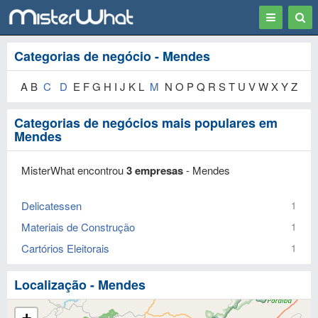
Toggle
Togg
navigation
Sear
Categorias de negócio - Mendes
A B
C
D
E F G H I J K L
M
N O P Q R S T U V W X Y Z
Categorias de negócios mais populares em
Mendes
MisterWhat encontrou
3 empresas
- Mendes
Delicatessen
1
Materiais de Construção
1
Cartórios Eleitorais
1
Localização - Mendes