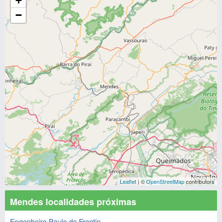
+
−
Leaflet
| ©
OpenStreetMap
contributors
Mendes localidades próximas
Engenheiro Paulo de Frontin