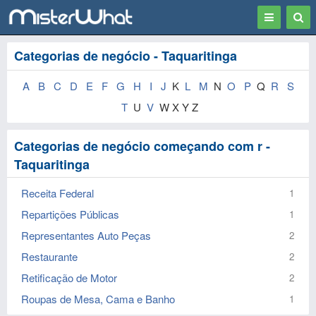
Toggle
Togg
navigation
Sear
Categorias de negócio - Taquaritinga
A
B
C
D
E
F
G
H
I
J
K
L
M
N
O
P
Q
R
S
T
U
V
W X Y Z
Categorias de negócio começando com r -
Taquaritinga
Receita Federal
1
Repartições Públicas
1
Representantes Auto Peças
2
Restaurante
2
Retificação de Motor
2
Roupas de Mesa, Cama e Banho
1