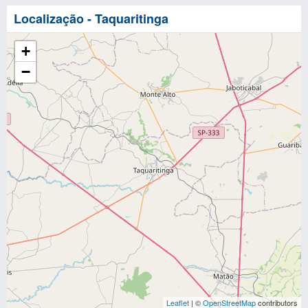
Localização - Taquaritinga
+
−
Leaflet
| ©
OpenStreetMap
contributors