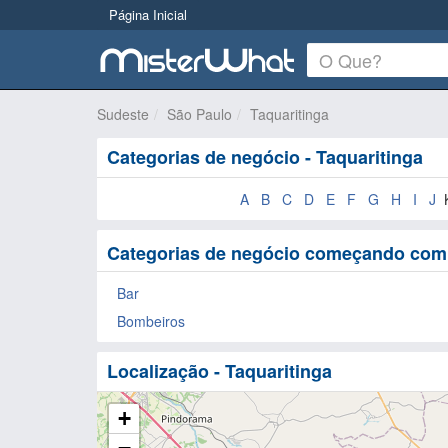
Página Inicial
Sudeste
São Paulo
Taquaritinga
Categorias de negócio - Taquaritinga
A
B
C
D
E
F
G
H
I
J
Categorias de negócio começando com b
Bar
Bombeiros
Localização - Taquaritinga
+