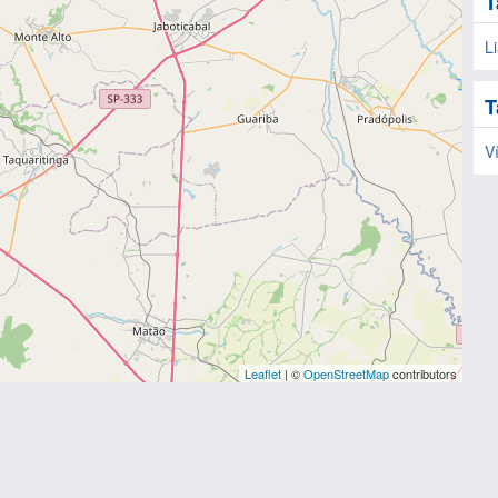
T
L
T
Ví
Leaflet
| ©
OpenStreetMap
contributors