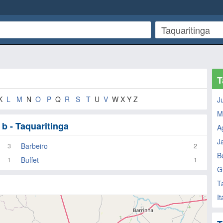
T
K
L
M
N
O
P
Q
R
S
T
U
V
W X Y Z
J
M
 - Taquaritinga
A
J
Barbeiro
3
2
B
Buffet
1
1
G
T
It