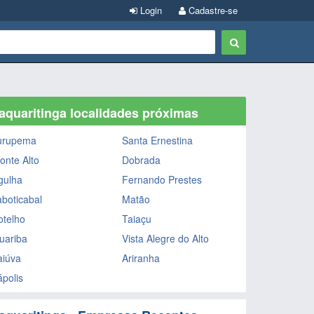
Login
Cadastre-se
aquaritinga localidades próximas
urupema
Santa Ernestina
onte Alto
Dobrada
gulha
Fernando Prestes
aboticabal
Matão
otelho
Taiaçu
uariba
Vista Alegre do Alto
aiúva
Ariranha
ápolis