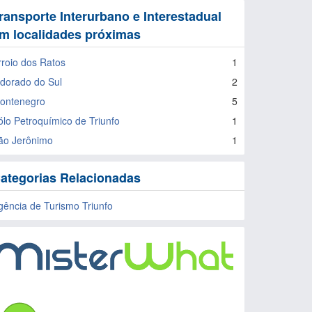
ransporte Interurbano e Interestadual
m localidades próximas
rroio dos Ratos
1
ldorado do Sul
2
ontenegro
5
ólo Petroquímico de Triunfo
1
ão Jerônimo
1
ategorias Relacionadas
gência de Turismo Triunfo