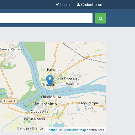
Login
Cadastre-se
Leaflet
| ©
OpenStreetMap
contributors