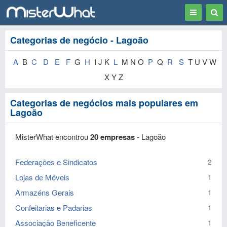
Toggle
Togg
navigation
Sear
Categorias de negócio - Lagoão
A
B
C
D
E
F
G
H
I J K
L
M N O
P
Q
R
S
T U V W
X Y Z
Categorias de negócios mais populares em
Lagoão
MisterWhat encontrou
20 empresas
- Lagoão
Federações e Sindicatos
2
Lojas de Móveis
1
Armazéns Gerais
1
Confeitarias e Padarias
1
Associação Beneficente
1