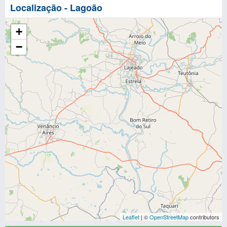
Localização - Lagoão
+
−
Leaflet
| ©
OpenStreetMap
contributors