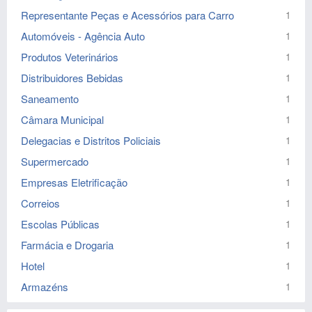
Representante Peças e Acessórios para Carro
1
Automóveis - Agência Auto
1
Produtos Veterinários
1
Distribuidores Bebidas
1
Saneamento
1
Câmara Municipal
1
Delegacias e Distritos Policiais
1
Supermercado
1
Empresas Eletrificação
1
Correios
1
Escolas Públicas
1
Farmácia e Drogaria
1
Hotel
1
Armazéns
1