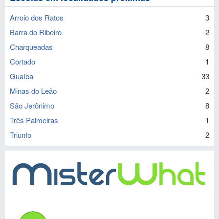
Arroio dos Ratos
3
Barra do Ribeiro
2
Charqueadas
8
Cortado
1
Guaíba
33
Minas do Leão
2
São Jerônimo
8
Três Palmeiras
1
Triunfo
2