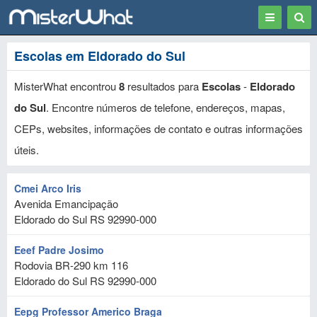
Toggle
Togg
navigation
Sear
Escolas em Eldorado do Sul
MisterWhat encontrou
8
resultados para
Escolas
-
Eldorado
do Sul
. Encontre números de telefone, endereços, mapas,
CEPs, websites, informações de contato e outras informações
úteis.
Cmei Arco Iris
Avenida Emancipação
Eldorado do Sul
RS
92990-000
Eeef Padre Josimo
Rodovia BR-290 km 116
Eldorado do Sul
RS
92990-000
Eepg Professor Americo Braga