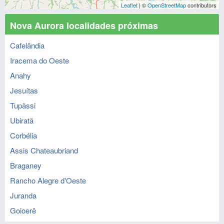
Leaflet
| ©
OpenStreetMap
contributors
Nova Aurora localidades próximas
Cafelândia
Iracema do Oeste
Anahy
Jesuítas
Tupãssi
Ubiratã
Corbélia
Assis Chateaubriand
Braganey
Rancho Alegre d'Oeste
Juranda
Goioerê