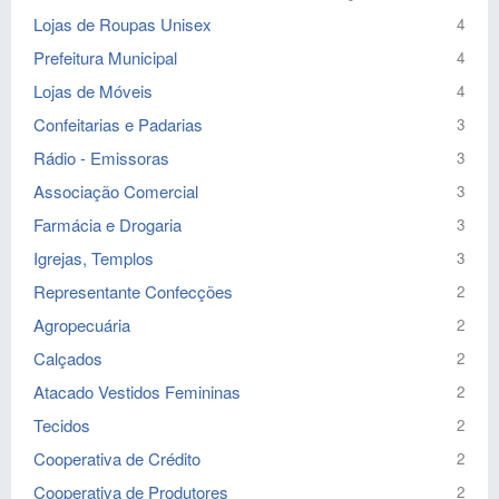
Lojas de Roupas Unisex
4
Prefeitura Municipal
4
Lojas de Móveis
4
Confeitarias e Padarias
3
Rádio - Emissoras
3
Associação Comercial
3
Farmácia e Drogaria
3
Igrejas, Templos
3
Representante Confecções
2
Agropecuária
2
Calçados
2
Atacado Vestidos Femininas
2
Tecidos
2
Cooperativa de Crédito
2
Cooperativa de Produtores
2