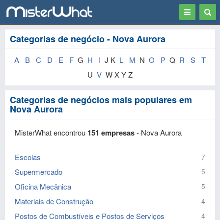
Toggle
Togg
navigation
Sear
Categorias de negócio - Nova Aurora
A
B
C
D
E
F
G
H
I
J K
L
M
N
O
P
Q
R
S
T
U
V
W X Y Z
Categorias de negócios mais populares em
Nova Aurora
MisterWhat encontrou
151 empresas
- Nova Aurora
Escolas
7
Supermercado
5
Oficina Mecânica
5
Materiais de Construção
4
Postos de Combustíveis e Postos de Serviços
4