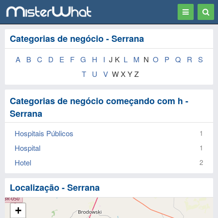
Toggle
Togg
navigation
Sear
Categorias de negócio - Serrana
A
B
C
D
E
F
G
H
I
J K
L
M
N
O
P
Q
R
S
T
U
V
W X Y Z
Categorias de negócio começando com h -
Serrana
Hospitais Públicos
1
Hospital
1
Hotel
2
Localização - Serrana
+