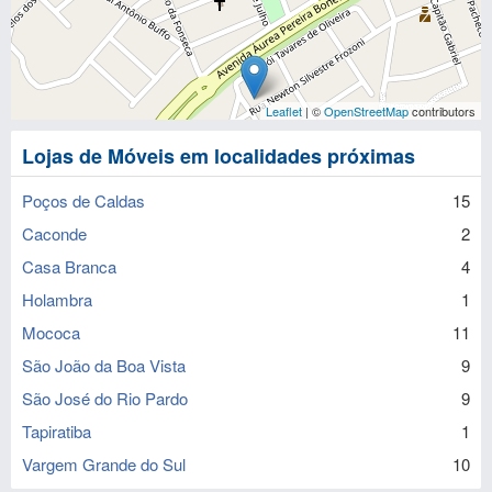
Leaflet
| ©
OpenStreetMap
contributors
Lojas de Móveis em localidades próximas
Poços de Caldas
15
Caconde
2
Casa Branca
4
Holambra
1
Mococa
11
São João da Boa Vista
9
São José do Rio Pardo
9
Tapiratiba
1
Vargem Grande do Sul
10