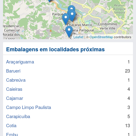
Leaflet
| ©
OpenStreetMap
contributors
Embalagens em localidades próximas
Araçariguama
1
Barueri
23
Cabreúva
1
Caieiras
4
Cajamar
4
Campo Limpo Paulista
3
Carapicuíba
5
Cotia
13
Embu
1