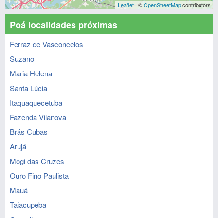
Leaflet
| ©
OpenStreetMap
contributors
Poá localidades próximas
Ferraz de Vasconcelos
Suzano
Maria Helena
Santa Lúcia
Itaquaquecetuba
Fazenda Vilanova
Brás Cubas
Arujá
Mogi das Cruzes
Ouro Fino Paulista
Mauá
Taiacupeba