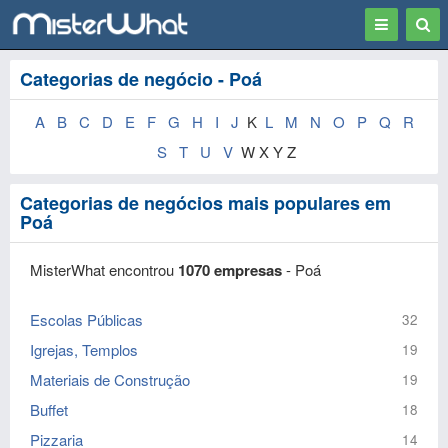
Toggle
Togg
navigation
Sear
Categorias de negócio - Poá
A
B
C
D
E
F
G
H
I
J
K
L
M
N
O
P
Q
R
S
T
U
V
W X Y Z
Categorias de negócios mais populares em
Poá
MisterWhat encontrou
1070 empresas
- Poá
Escolas Públicas
32
Igrejas, Templos
19
Materiais de Construção
19
Buffet
18
Pizzaria
14