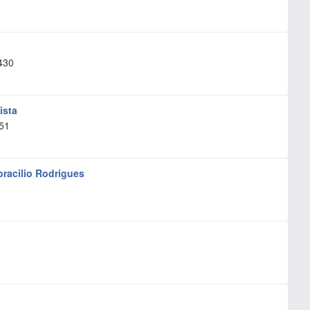
430
ista
 51
oracilio Rodrigues