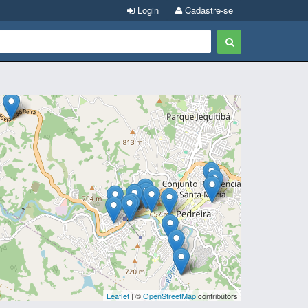
Login
Cadastre-se
Leaflet
| ©
OpenStreetMap
contributors