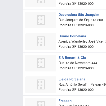
Pedreira
SP
13920-000
Decoradora São Joaquim
Rua Joaquim de Siqueira 200
Pedreira
SP
13920-000
Dunne Porcelana
Avenida Wanderley José Vicenti
Pedreira
SP
13920-000
E A Benatti & Cia
Rua 15 de Novembro 444
Pedreira
SP
13920-000
Eleida Porcelana
Rua Antônio Serafim Petean 4
Pedreira
SP
13920-000
Frasson
Rua Luiz Steola 129