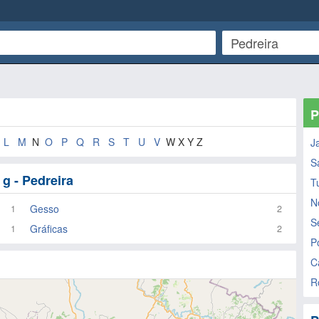
P
K
L
M
N
O
P
Q
R
S
T
U
V
W X Y Z
J
S
g - Pedreira
Tu
N
Gesso
1
2
S
Gráficas
1
2
P
C
R