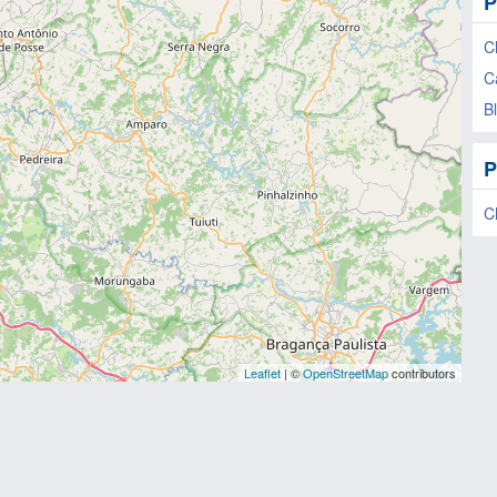
P
C
C
B
P
C
Leaflet
| ©
OpenStreetMap
contributors