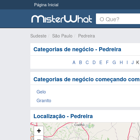
Página Inicial
Sudeste
São Paulo
Pedreira
Categorias de negócio - Pedreira
A
B
C
D
E
F
G
H
I
J
Categorias de negócio começando com 
Gelo
Granito
Localização - Pedreira
+