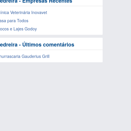
edreira - Empresas Recentes
línica Veterinária Inovavet
asa para Todos
locos e Lajes Godoy
edreira - Últimos comentários
hurrascaria Gauderius Grill