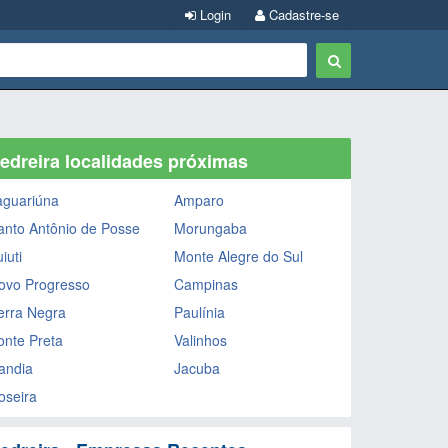
Login
Cadastre-se
edreira localidades próximas
aguariúna
Amparo
anto Antônio de Posse
Morungaba
iuti
Monte Alegre do Sul
ovo Progresso
Campinas
erra Negra
Paulínia
onte Preta
Valinhos
andia
Jacuba
oseira