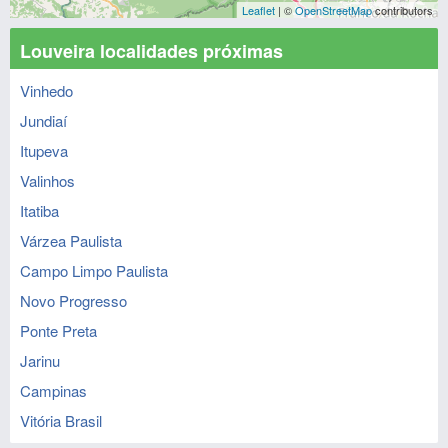
Leaflet
| ©
OpenStreetMap
contributors
Louveira localidades próximas
Vinhedo
Jundiaí
Itupeva
Valinhos
Itatiba
Várzea Paulista
Campo Limpo Paulista
Novo Progresso
Ponte Preta
Jarinu
Campinas
Vitória Brasil