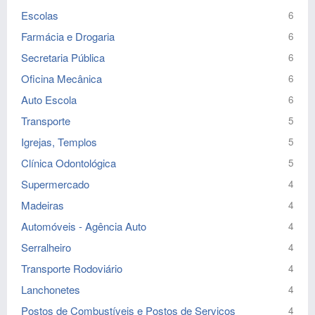
Escolas
6
Farmácia e Drogaria
6
Secretaria Pública
6
Oficina Mecânica
6
Auto Escola
6
Transporte
5
Igrejas, Templos
5
Clínica Odontológica
5
Supermercado
4
Madeiras
4
Automóveis - Agência Auto
4
Serralheiro
4
Transporte Rodoviário
4
Lanchonetes
4
Postos de Combustíveis e Postos de Serviços
4