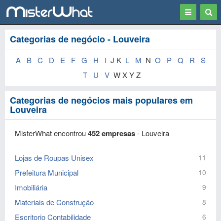
Toggle
Togg
navigation
Sear
Categorias de negócio - Louveira
A
B
C
D
E
F
G
H
I
J K
L
M
N
O
P
Q
R
S
T
U
V
W X Y Z
Categorias de negócios mais populares em
Louveira
MisterWhat encontrou
452 empresas
- Louveira
Lojas de Roupas Unisex
11
Prefeitura Municipal
10
Imobiliária
9
Materiais de Construção
8
Escritorio Contabilidade
6