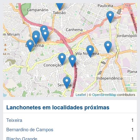
Leaflet
| ©
OpenStreetMap
contributors
Lanchonetes em localidades próximas
Teixeira
1
Bernardino de Campos
1
Riacho Grande
1