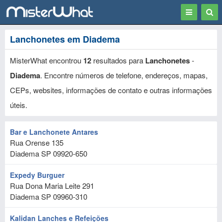
Toggle
Togg
navigation
Sear
Lanchonetes em Diadema
MisterWhat encontrou
12
resultados para
Lanchonetes
-
Diadema
. Encontre números de telefone, endereços, mapas,
CEPs, websites, informações de contato e outras informações
úteis.
Bar e Lanchonete Antares
Rua Orense 135
Diadema
SP
09920-650
Expedy Burguer
Rua Dona Maria Leite 291
Diadema
SP
09960-310
Kalidan Lanches e Refeições