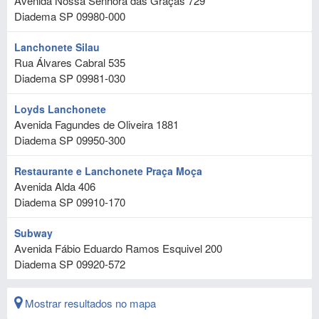
Avenida Nossa Senhora das Graças 729
Diadema
SP
09980-000
Lanchonete Silau
Rua Álvares Cabral 535
Diadema
SP
09981-030
Loyds Lanchonete
Avenida Fagundes de Oliveira 1881
Diadema
SP
09950-300
Restaurante e Lanchonete Praça Moça
Avenida Alda 406
Diadema
SP
09910-170
Subway
Avenida Fábio Eduardo Ramos Esquivel 200
Diadema
SP
09920-572
Mostrar resultados no mapa