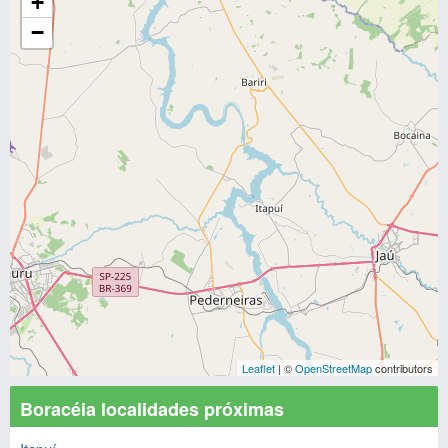
+
−
Leaflet
| ©
OpenStreetMap
contributors
Boracéia localidades próximas