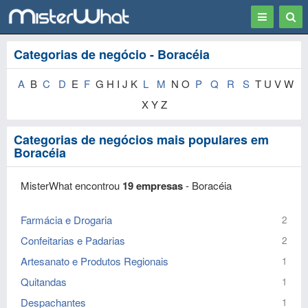
Toggle
Togg
navigation
Sear
Categorias de negócio - Boracéia
A
B
C
D
E
F
G H I J K
L
M
N O
P
Q
R
S
T U V W
X Y Z
Categorias de negócios mais populares em
Boracéia
MisterWhat encontrou
19 empresas
- Boracéia
Farmácia e Drogaria
2
Confeitarias e Padarias
2
Artesanato e Produtos Regionais
1
Quitandas
1
Despachantes
1