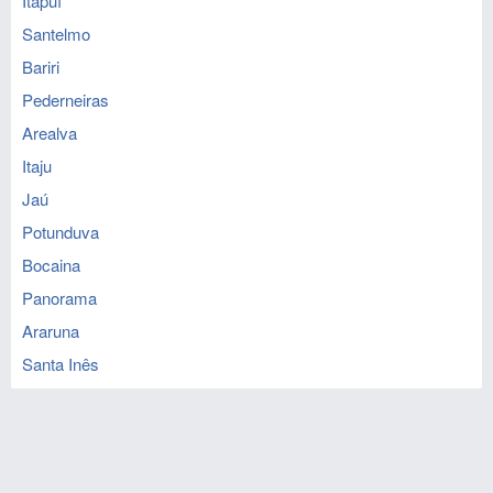
Itapuí
Santelmo
Bariri
Pederneiras
Arealva
Itaju
Jaú
Potunduva
Bocaina
Panorama
Araruna
Santa Inês