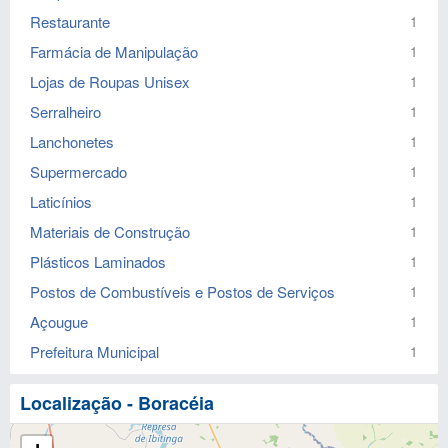
Restaurante
1
Farmácia de Manipulação
1
Lojas de Roupas Unisex
1
Serralheiro
1
Lanchonetes
1
Supermercado
1
Laticínios
1
Materiais de Construção
1
Plásticos Laminados
1
Postos de Combustíveis e Postos de Serviços
1
Açougue
1
Prefeitura Municipal
1
Localização - Boracéia