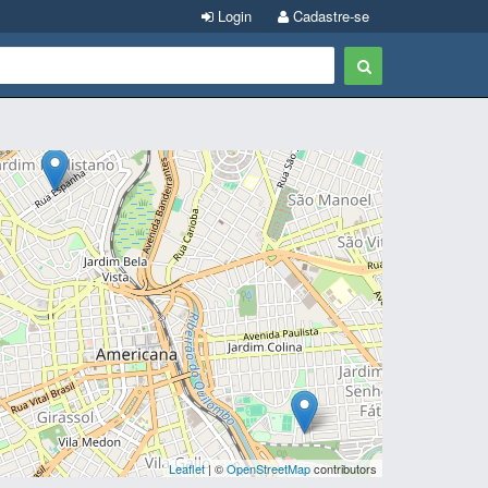
Login
Cadastre-se
Leaflet
| ©
OpenStreetMap
contributors