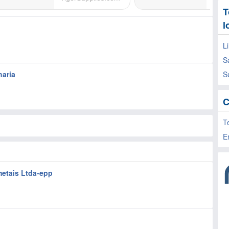
T
l
L
S
haria
S
C
T
E
metais Ltda-epp