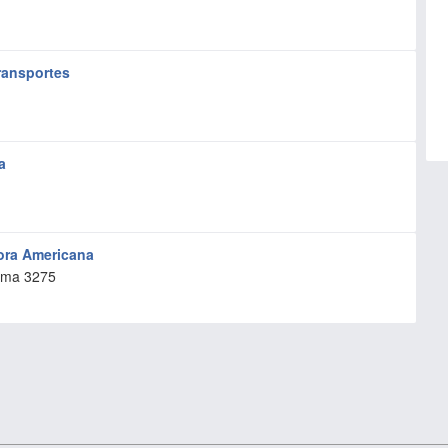
ransportes
a
ora Americana
ima 3275