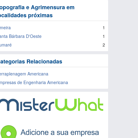
opografia e Agrimensura em
ocalidades próximas
imeira
1
anta Bárbara D'Oeste
1
umaré
2
ategorias Relacionadas
erraplenagem Americana
mpresas de Engenharia Americana