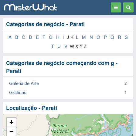
Toggle
Togg
navigation
Sear
Categorias de negócio - Parati
A
B
C
D
E
F
G
H
I
J K
L
M
N
O
P
Q
R
S
T
U
V
W X Y Z
Categorias de negócio começando com g -
Parati
Galeria de Arte
2
Gráficas
1
Localização - Parati
+
−