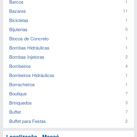
Barcos
1
Bazares
11
Bicicletas
1
Bijuterias
5
Blocos de Concreto
1
Bombas Hidráulicas
1
Bombas Injetoras
2
Bombeiros
4
Bombeiros Hidráulicos
1
Borracheiros
1
Boutique
7
Brinquedos
3
Buffet
7
Buffet para Festas
2
Localização - Macaé