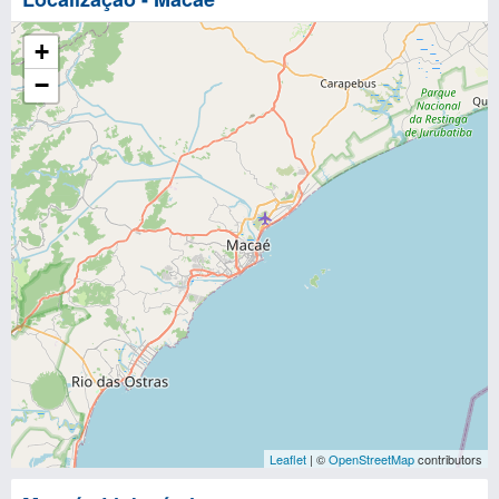
+
−
Leaflet
| ©
OpenStreetMap
contributors