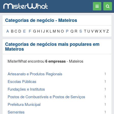
Toggle
Togg
navigation
Sear
Categorias de negócio - Mateiros
A
B C D
E
F
G H I J K L M N O
P
Q R
S
T U V W X Y Z
Categorias de negócios mais populares em
Mateiros
MisterWhat encontrou
6 empresas
- Mateiros
Artesanato e Produtos Regionais
1
Escolas Públicas
1
Fundações e Institutos
1
Postos de Combustíveis e Postos de Serviços
1
Prefeitura Municipal
1
Sementes
1