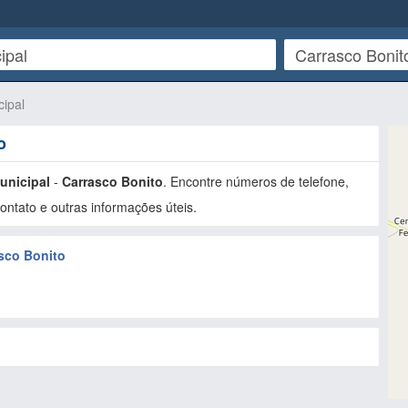
cipal
o
Municipal
-
Carrasco Bonito
. Encontre números de telefone,
ntato e outras informações úteis.
asco Bonito