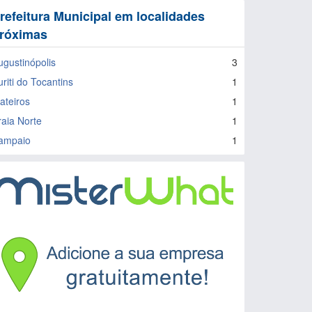
refeitura Municipal em localidades
róximas
ugustinópolis
3
riti do Tocantins
1
ateiros
1
raia Norte
1
ampaio
1