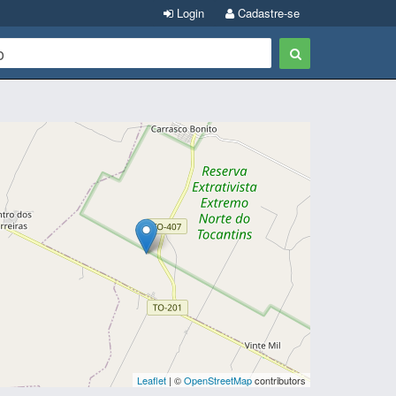
Login
Cadastre-se
Leaflet
| ©
OpenStreetMap
contributors