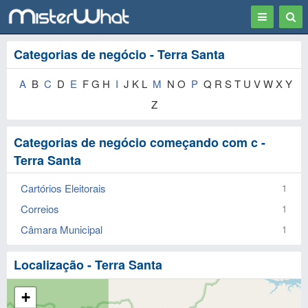
Toggle
Togg
navigation
Sear
Categorias de negócio - Terra Santa
A
B
C
D
E
F G H
I
J K L
M
N O
P
Q R S T U V W X Y
Z
Categorias de negócio começando com c -
Terra Santa
Cartórios Eleitorais
1
Correios
1
Câmara Municipal
1
Localização - Terra Santa
+