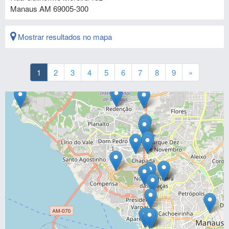
Manaus
AM
69005-300
Mostrar resultados no mapa
1
2
3
4
5
6
7
8
9
»