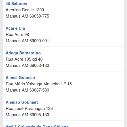
40 Sabores
Avenida Recife 1300
Manaus
AM
69058-775
Acai e Cia
Rua Acre 98
Manaus
AM
69000-001
Adega Bernardino
Rua Acre 105 qd 40
Manaus
AM
69053-130
Alemã Goumert
Rua Mário Ypiranga Monteiro lj F 15
Manaus
AM
69087-580
Alemão Goumert
Rua José Paranaguá 126
Manaus
AM
69005-130
Ateliê Culinario da Dona Chilena