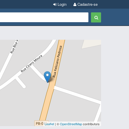
Login
Cadastre-se
Leaflet
| ©
OpenStreetMap
contributors