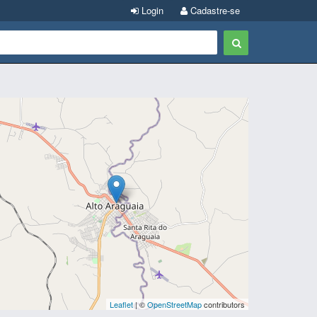
Login
Cadastre-se
Leaflet
| ©
OpenStreetMap
contributors