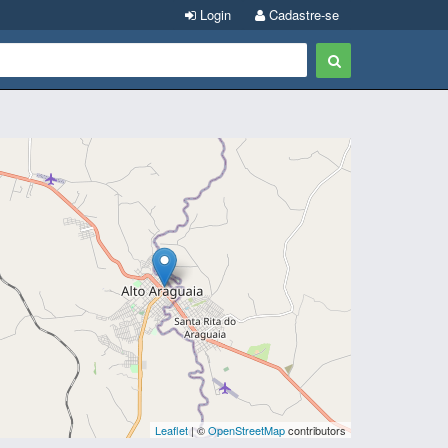
Login
Cadastre-se
Leaflet
| ©
OpenStreetMap
contributors