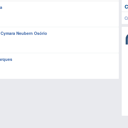
C
ça
C
r Cymara Neubern Osório
arques