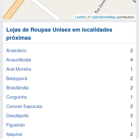
Leaflet
| ©
OpenStreetMap
contributors
Lojas de Roupas Unisex em localidades
próximas
Anastácio
2
Anaurilândia
4
Aral Moreira
1
Batayporã
2
Brasilândia
2
Corguinho
1
Coronel Sapucaia
2
Deodápolis
3
Figueirão
1
Itaquiraí
2