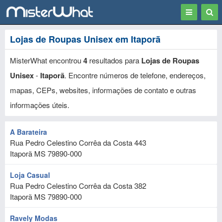
Toggle
Togg
navigation
Sear
Lojas de Roupas Unisex em Itaporã
MisterWhat encontrou
4
resultados para
Lojas de Roupas
Unisex
-
Itaporã
. Encontre números de telefone, endereços,
mapas, CEPs, websites, informações de contato e outras
informações úteis.
A Barateira
Rua Pedro Celestino Corrêa da Costa 443
Itaporã
MS
79890-000
Loja Casual
Rua Pedro Celestino Corrêa da Costa 382
Itaporã
MS
79890-000
Ravely Modas