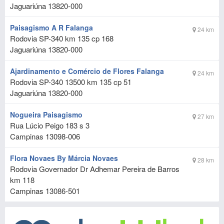
Jaguariúna
13820-000
Paisagismo A R Falanga
24 km
Rodovia SP-340 km 135 cp 168
Jaguariúna
13820-000
Ajardinamento e Comércio de Flores Falanga
24 km
Rodovia SP-340 13500 km 135 cp 51
Jaguariúna
13820-000
Nogueira Paisagismo
27 km
Rua Lúcio Peigo 183 s 3
Campinas
13098-006
Flora Novaes By Márcia Novaes
28 km
Rodovia Governador Dr Adhemar Pereira de Barros
km 118
Campinas
13086-501