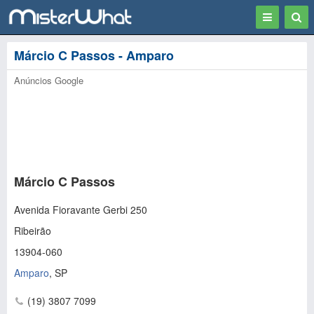
Toggle
Togg
navigation
Sear
Márcio C Passos - Amparo
Anúncios Google
Márcio C Passos
Avenida Fioravante Gerbi 250
Ribeirão
13904-060
Amparo
,
SP
(19) 3807 7099