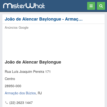
Toggle
Togg
navigation
Sear
João de Alencar Baylongue - Armação dos Búzios
Anúncios Google
João de Alencar Baylongue
Rua Luís Joaquim Pereira 171
Centro
28950-000
Armação dos Búzios
,
RJ
(22) 2623 1447