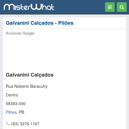
Toggle
Togg
navigation
Sear
Galvanini Calçados - Pilões
Anúncios Google
Galvanini Calçados
Rua Noberto Baracuhy
Centro
58393-000
Pilões
,
PB
(83) 3276 1167