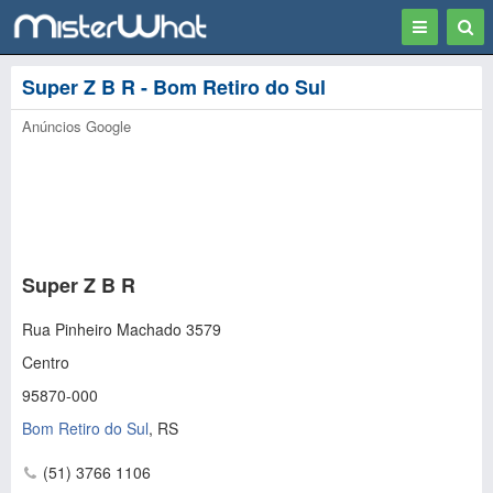
Toggle
Togg
navigation
Sear
Super Z B R - Bom Retiro do Sul
Anúncios Google
Super Z B R
Rua Pinheiro Machado 3579
Centro
95870-000
Bom Retiro do Sul
,
RS
(51) 3766 1106