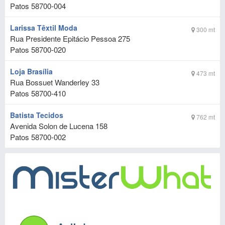
Patos
58700-004
Larissa Têxtil Moda
300 mt
Rua Presidente Epitácio Pessoa 275
Patos
58700-020
Loja Brasília
473 mt
Rua Bossuet Wanderley 33
Patos
58700-410
Batista Tecidos
762 mt
Avenida Solon de Lucena 158
Patos
58700-002