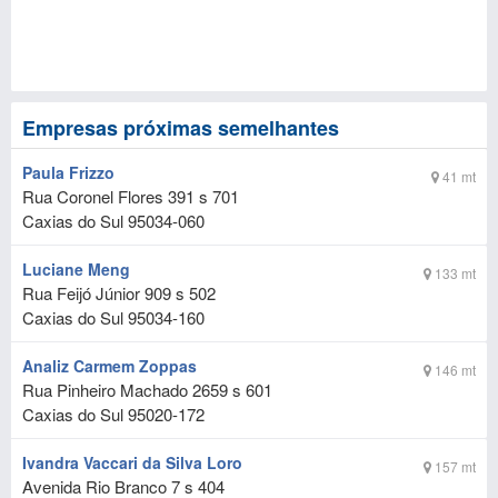
Empresas próximas semelhantes
Paula Frizzo
41 mt
Rua Coronel Flores 391 s 701
Caxias do Sul
95034-060
Luciane Meng
133 mt
Rua Feijó Júnior 909 s 502
Caxias do Sul
95034-160
Analiz Carmem Zoppas
146 mt
Rua Pinheiro Machado 2659 s 601
Caxias do Sul
95020-172
Ivandra Vaccari da Silva Loro
157 mt
Avenida Rio Branco 7 s 404