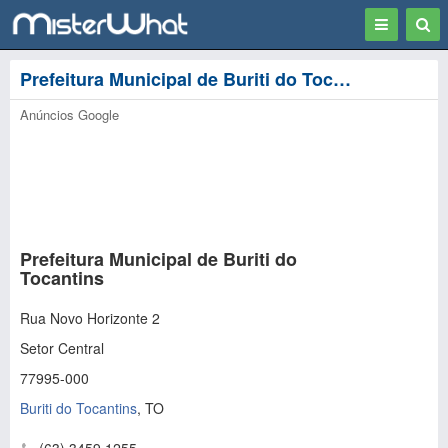
Toggle
Togg
navigation
Sear
Prefeitura Municipal de Buriti do Tocantins - Buriti do Tocantins
Anúncios Google
Prefeitura Municipal de Buriti do
Tocantins
Rua Novo Horizonte 2
Setor Central
77995-000
Buriti do Tocantins
,
TO