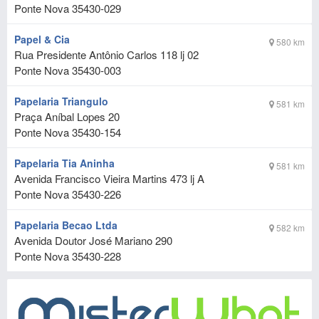
Ponte Nova
35430-029
Papel & Cia
580 km
Rua Presidente Antônio Carlos 118 lj 02
Ponte Nova
35430-003
Papelaria Triangulo
581 km
Praça Aníbal Lopes 20
Ponte Nova
35430-154
Papelaria Tia Aninha
581 km
Avenida Francisco Vieira Martins 473 lj A
Ponte Nova
35430-226
Papelaria Becao Ltda
582 km
Avenida Doutor José Mariano 290
Ponte Nova
35430-228