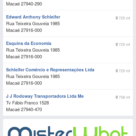
Macaé
27940-290
Edward Anthony Schleifer
725 mt
Rua Teixeira Gouveia 1985
Macaé
27916-000
Esquina da Economia
725 mt
Rua Teixeira Gouveia 1985
Macaé
27916-000
Schleifer Comércio e Representações Ltda
725 mt
Rua Teixeira Gouveia 1985
Macaé
27916-000
J J Rodoway Transportadora Ltda Me
758 mt
Tv Fábio Franco 1528
Macaé
27940-470