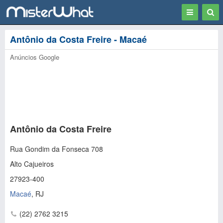
Toggle
Togg
navigation
Sear
Antônio da Costa Freire - Macaé
Anúncios Google
Antônio da Costa Freire
Rua Gondim da Fonseca 708
Alto Cajueiros
27923-400
Macaé
,
RJ
(22) 2762 3215