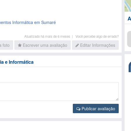
A
entos Informática em Sumaré
Atualizado há mais de 6 meses |
Você percebe algo de errado?
 foto
Escrever uma avaliação
Editar Informações
a e Informática
Publicar avaliação