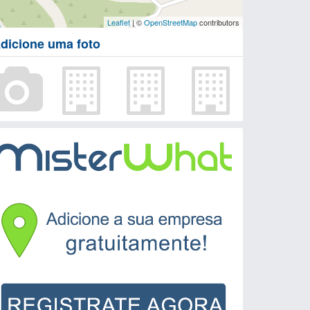
Leaflet
| ©
OpenStreetMap
contributors
dicione uma foto