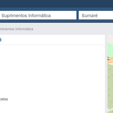
rimentos Informática
é
celos