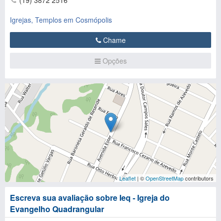
(19) 3872 2516
Igrejas, Templos em Cosmópolis
Chame
Opções
Leaflet
| ©
OpenStreetMap
contributors
Escreva sua avaliação sobre Ieq - Igreja do
Evangelho Quadrangular