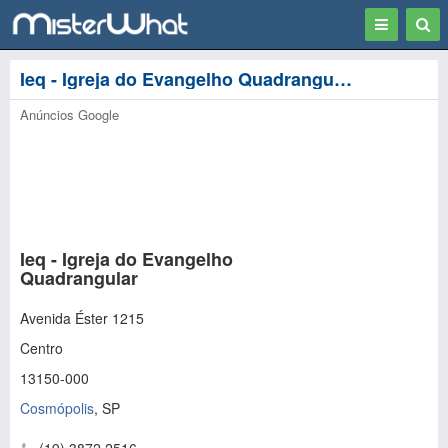
Toggle
Togg
navigation
Sear
Ieq - Igreja do Evangelho Quadrangular - Cosmópolis
Anúncios Google
Ieq - Igreja do Evangelho
Quadrangular
Avenida Éster 1215
Centro
13150-000
Cosmópolis
,
SP