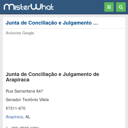
Toggle
Togg
navigation
Sear
Junta de Conciliação e Julgamento de Arapiraca - Arapiraca
Anúncios Google
Junta de Conciliação e Julgamento de
Arapiraca
Rua Samaritana 847
Senador Teotônio Vilela
57311-670
Arapiraca
,
AL