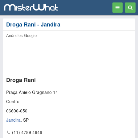
Toggle
Togg
navigation
Sear
Droga Rani - Jandira
Anúncios Google
Droga Rani
Praça Anielo Gragnano 14
Centro
06600-050
Jandira
,
SP
(11) 4789 4646