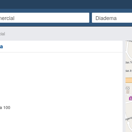
ial
ma
ga 100