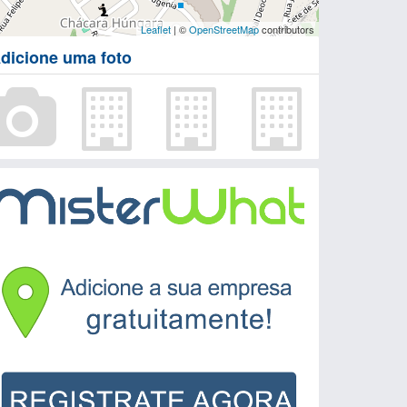
Leaflet
| ©
OpenStreetMap
contributors
dicione uma foto