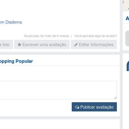
A
 em Diadema
Atualizado há mais de 6 meses |
Você percebe algo de errado?
 foto
Escrever uma avaliação
Editar Informações
opping Popular
Publicar avaliação