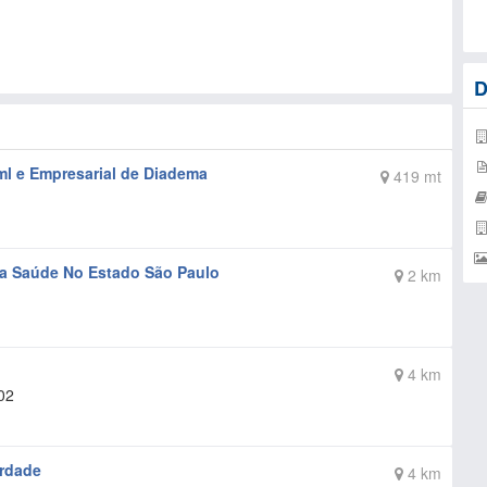
D
l e Empresarial de Diadema
419 mt
da Saúde No Estado São Paulo
2 km
4 km
02
erdade
4 km