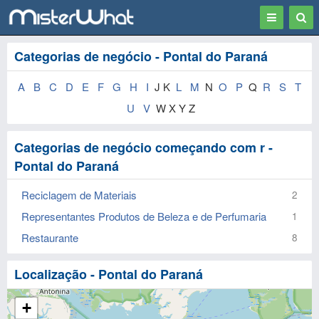
Toggle
Togg
navigation
Sear
Categorias de negócio - Pontal do Paraná
A
B
C
D
E
F
G
H
I
J K
L
M
N
O
P
Q
R
S
T
U
V
W X Y Z
Categorias de negócio começando com r -
Pontal do Paraná
Reciclagem de Materiais
2
Representantes Produtos de Beleza e de Perfumaria
1
Restaurante
8
Localização - Pontal do Paraná
+