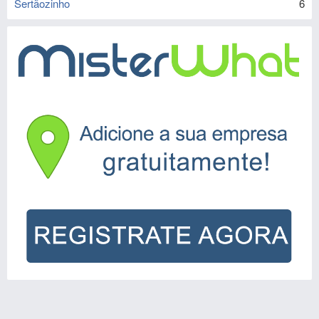
Sertãozinho
6