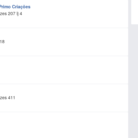
 Primo Criações
es 207 lj 4
 18
zes 411