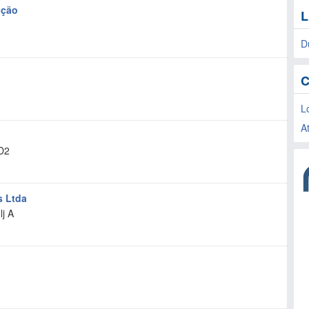
cção
L
D
C
L
A
D2
s Ltda
lj A