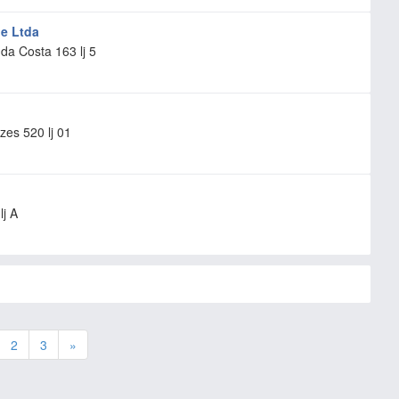
ie Ltda
da Costa 163 lj 5
es 520 lj 01
lj A
2
3
»