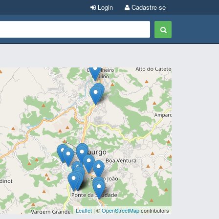
Login
Cadastre-se
Leaflet
| ©
OpenStreetMap
contributors