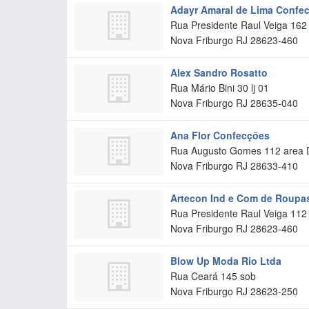
Adayr Amaral de Lima Confe
Rua Presidente Raul Veiga 162
Nova Friburgo
RJ
28623-460
Alex Sandro Rosatto
Rua Mário Bini 30 lj 01
Nova Friburgo
RJ
28635-040
Ana Flor Confecções
Rua Augusto Gomes 112 area 
Nova Friburgo
RJ
28633-410
Artecon Ind e Com de Roupa
Rua Presidente Raul Veiga 112 
Nova Friburgo
RJ
28623-460
Blow Up Moda Rio Ltda
Rua Ceará 145 sob
Nova Friburgo
RJ
28623-250