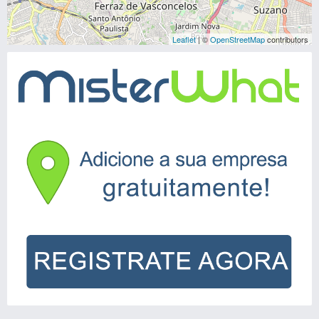
Leaflet
| ©
OpenStreetMap
contributors