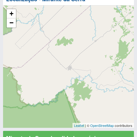
+
−
Leaflet
| ©
OpenStreetMap
contributors