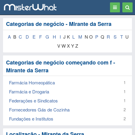
Toggle
Togg
navigation
Sear
Categorias de negócio - Mirante da Serra
A
B
C
D
E
F
G
H
I
J K
L
M
N O
P
Q
R
S
T
U
V W X Y Z
Categorias de negócio começando com f -
Mirante da Serra
Farmácia Homeopática
1
Farmácia e Drogaria
1
Federações e Sindicatos
1
Fornecedores Gás de Cozinha
2
Fundações e Institutos
2
Localização - Mirante da Serra