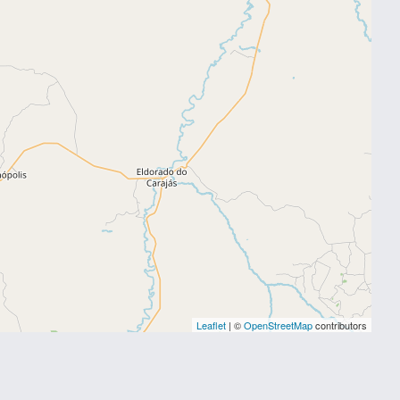
Leaflet
| ©
OpenStreetMap
contributors