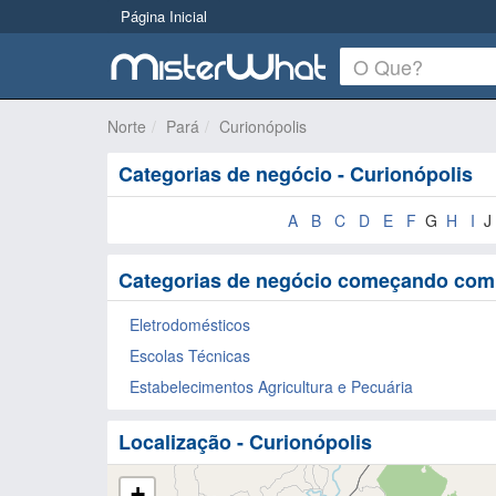
Página Inicial
Norte
Pará
Curionópolis
Categorias de negócio - Curionópolis
A
B
C
D
E
F
G
H
I
J
Categorias de negócio começando com 
Eletrodomésticos
Escolas Técnicas
Estabelecimentos Agricultura e Pecuária
Localização - Curionópolis
+