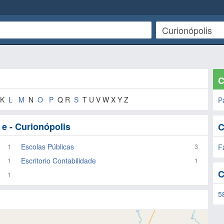
C
 K
L
M
N
O
P
Q R
S
T U V W X Y Z
P
e - Curionópolis
C
Escolas Públicas
1
3
F
Escritorio Contabilidade
1
1
C
1
5