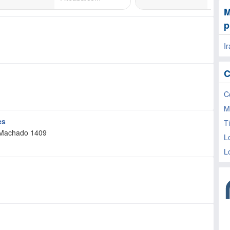
M
p
I
C
C
M
es
T
 Machado 1409
L
L