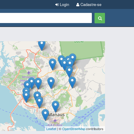
Login
Cadastre-se
Leaflet
| ©
OpenStreetMap
contributors