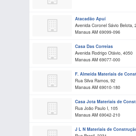
Atacadão Apuí
Avenida Coronel Sávio Belota,
Manaus
AM
69099-096
Casa Das Correias
Avenida Rodrigo Otávio, 4050
Manaus
AM
69077-000
F. Almeida Materiais de Cons
Rua Silva Ramos, 92
Manaus
AM
69010-180
Casa Jota Materiais de Cons
Rua João Paulo I, 105
Manaus
AM
69042-210
J L N Materiais de Construçã
Rua Brasil, 2231