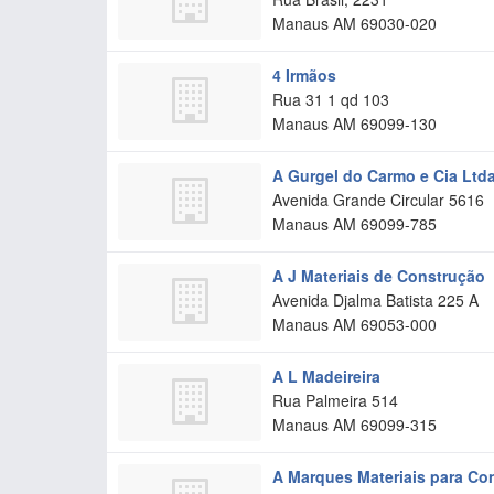
Manaus
AM
69030-020
4 Irmãos
Rua 31 1 qd 103
Manaus
AM
69099-130
A Gurgel do Carmo e Cia Ltd
Avenida Grande Circular 5616
Manaus
AM
69099-785
A J Materiais de Construção
Avenida Djalma Batista 225 A
Manaus
AM
69053-000
A L Madeireira
Rua Palmeira 514
Manaus
AM
69099-315
A Marques Materiais para Co