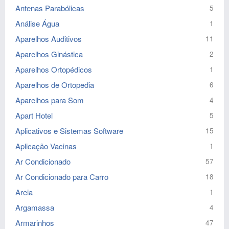
Antenas Parabólicas
5
Análise Água
1
Aparelhos Auditivos
11
Aparelhos Ginástica
2
Aparelhos Ortopédicos
1
Aparelhos de Ortopedia
6
Aparelhos para Som
4
Apart Hotel
5
Aplicativos e Sistemas Software
15
Aplicação Vacinas
1
Ar Condicionado
57
Ar Condicionado para Carro
18
Areia
1
Argamassa
4
Armarinhos
47