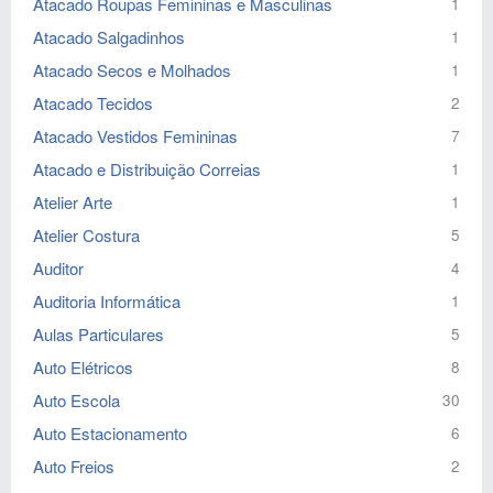
Atacado Roupas Femininas e Masculinas
1
Atacado Salgadinhos
1
Atacado Secos e Molhados
1
Atacado Tecidos
2
Atacado Vestidos Femininas
7
Atacado e Distribuição Correias
1
Atelier Arte
1
Atelier Costura
5
Auditor
4
Auditoria Informática
1
Aulas Particulares
5
Auto Elétricos
8
Auto Escola
30
Auto Estacionamento
6
Auto Freios
2