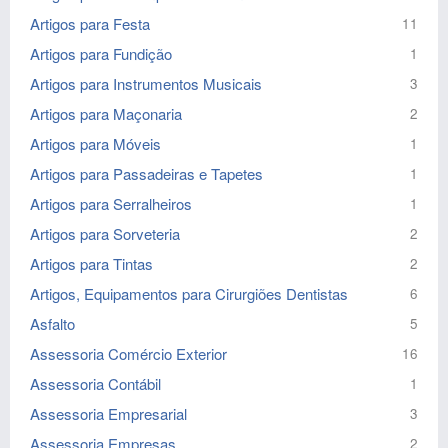
Artigos para Festa
11
Artigos para Fundição
1
Artigos para Instrumentos Musicais
3
Artigos para Maçonaria
2
Artigos para Móveis
1
Artigos para Passadeiras e Tapetes
1
Artigos para Serralheiros
1
Artigos para Sorveteria
2
Artigos para Tintas
2
Artigos, Equipamentos para Cirurgiões Dentistas
6
Asfalto
5
Assessoria Comércio Exterior
16
Assessoria Contábil
1
Assessoria Empresarial
3
Assessoria Empresas
2