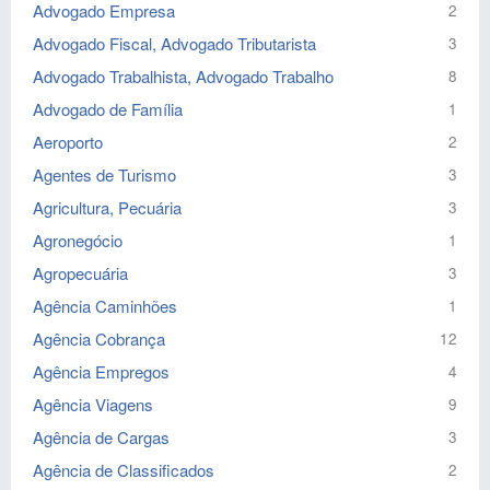
Advogado Empresa
2
Advogado Fiscal, Advogado Tributarista
3
Advogado Trabalhista, Advogado Trabalho
8
Advogado de Família
1
Aeroporto
2
Agentes de Turismo
3
Agricultura, Pecuária
3
Agronegócio
1
Agropecuária
3
Agência Caminhões
1
Agência Cobrança
12
Agência Empregos
4
Agência Viagens
9
Agência de Cargas
3
Agência de Classificados
2