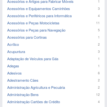
Acessórios e Artigos para Fabricar Móveis
1
Acessórios e Equipamentos Caminhões
3
Acessórios e Periféricos para Informática
4
Acessórios e Peças Motocicletas
11
Acessórios e Peças para Navegação
5
Acessórios para Cortinas
1
Acrílico
2
Acupuntura
3
Adaptação de Veículos para Gás
1
Adegas
1
Adesivos
6
Adestramento Cães
2
Administração Agricultura e Pecuária
2
Administração Bens
12
Administração Cartões de Crédito
4