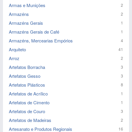
Armas e Munições
2
Armazéns
2
Armazéns Gerais
1
Armazéns Gerais de Café
1
Armazéns, Mercearias Empórios
4
Arquiteto
41
Arroz
2
Artefatos Borracha
3
Artefatos Gesso
3
Artefatos Plásticos
8
Artefatos de Acrílico
1
Artefatos de Cimento
1
Artefatos de Couro
3
Artefatos de Madeiras
2
Artesanato e Produtos Regionais
16