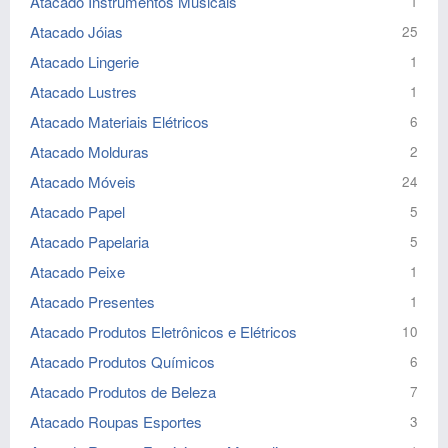
Atacado Instrumentos Musicais
1
Atacado Jóias
25
Atacado Lingerie
1
Atacado Lustres
1
Atacado Materiais Elétricos
6
Atacado Molduras
2
Atacado Móveis
24
Atacado Papel
5
Atacado Papelaria
5
Atacado Peixe
1
Atacado Presentes
1
Atacado Produtos Eletrônicos e Elétricos
10
Atacado Produtos Químicos
6
Atacado Produtos de Beleza
7
Atacado Roupas Esportes
3