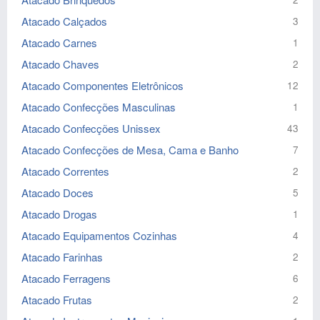
Atacado Calçados
3
Atacado Carnes
1
Atacado Chaves
2
Atacado Componentes Eletrônicos
12
Atacado Confecções Masculinas
1
Atacado Confecções Unissex
43
Atacado Confecções de Mesa, Cama e Banho
7
Atacado Correntes
2
Atacado Doces
5
Atacado Drogas
1
Atacado Equipamentos Cozinhas
4
Atacado Farinhas
2
Atacado Ferragens
6
Atacado Frutas
2