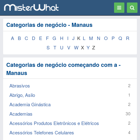
Toggle
Togg
navigation
Sear
Categorias de negócio - Manaus
A
B
C
D
E
F
G
H
I
J
K
L
M
N
O
P
Q
R
S
T
U
V
W
X
Y
Z
Categorias de negócio começando com a -
Manaus
Abrasivos
2
Abrigo, Asilo
1
Academia Ginástica
2
Academias
30
Acessórios Produtos Eletrônicos e Elétricos
2
Acessórios Telefones Celulares
4