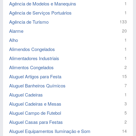
Agência de Modelos e Manequins
1
Agência de Serviços Portuários
1
Agência de Turismo
133
Alarme
20
Alho
1
Alimendos Congelados
1
Alimentadores Industriais
1
Alimentos Congelados
2
Aluguel Artigos para Festa
15
Aluguel Banheiros Químicos
7
Aluguel Cadeiras
1
Aluguel Cadeiras e Mesas
3
Aluguel Campo de Futebol
5
Aluguel Casas para Festas
2
Aluguel Equipamentos Iluminação e Som
14